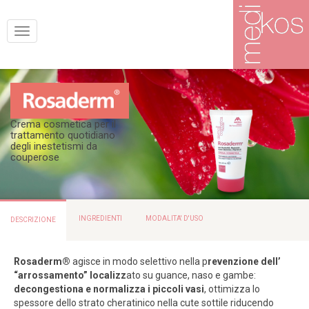
Mostra
navigazione
Crema cosmetica per il
trattamento quotidiano
degli inestetismi da
couperose
INGREDIENTI
MODALITA' D'USO
DESCRIZIONE
Rosaderm®
agisce in modo selettivo nella p
revenzione dell’
“arrossamento” localizz
ato su guance, naso e gambe:
decongestiona e normalizza i piccoli vasi
, ottimizza lo
spessore dello strato cheratinico nella cute sottile riducendo