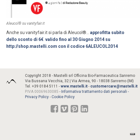
Aleucol® su vanityfair.it
Anche su vanityfair.it si parla di Aleucol®…
approfitta subito
dello sconto di 6€ valido fino al 30 Giugno 2014 su
http://shop.mastelli.com con il codice 6ALEUCOL2014
Copyright 2018 - Mastelli srl Officina Bio-Farmaceutica Sanremo
Via Bussana Vecchia, 32 | Via Armea, 90 - 18038 Sanremo (IM)
Tel. +39 0184 5111 -
www.mastelli.it
-
customercare@mastelli.it
P.IVA 00069630085
-
Informativa trattamento dati personali -
Privacy Policy
-
Cookie Policy